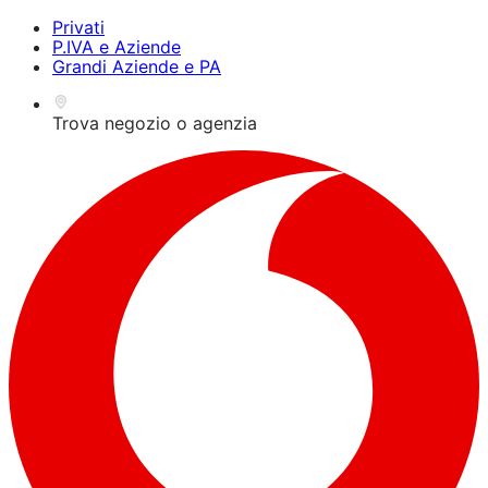
Premi Alt+1 per la
Guida all'accessibilità per
OPS!
Privati
modalità lettore dello
lettori dello schermo,
P.IVA e Aziende
schermo, Alt+0 per
feedback e segnalazione
Grandi Aziende e PA
annullare
dei problemi | Nuova
finestra
Trova negozio o agenzia