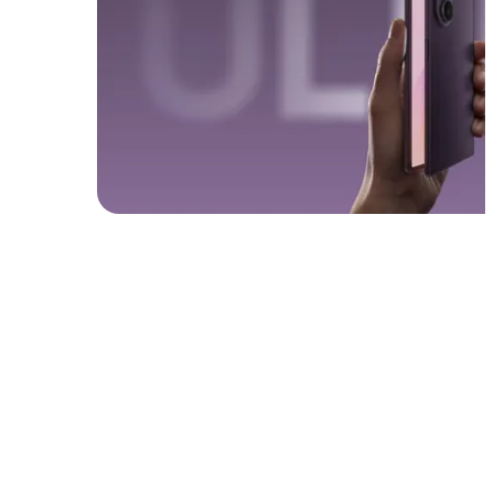
Novità Smartphone
Samsung Galaxy z Fold8 Ultra
Insieme, siamo futuro.
scopri il nostro manifesto