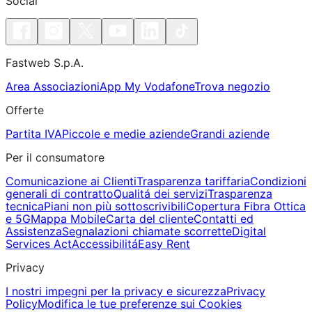
Social
Fastweb S.p.A.
Area Associazioni
App My Vodafone
Trova negozio
Offerte
Partita IVA
Piccole e medie aziende
Grandi aziende
Per il consumatore
Comunicazione ai Clienti
Trasparenza tariffaria
Condizioni
generali di contratto
Qualitá dei servizi
Trasparenza
tecnica
Piani non più sottoscrivibili
Copertura Fibra Ottica
e 5G
Mappa Mobile
Carta del cliente
Contatti ed
Assistenza
Segnalazioni chiamate scorrette
Digital
Services Act
Accessibilitá
Easy Rent
Privacy
I nostri impegni per la privacy e sicurezza
Privacy
Policy
Modifica le tue preferenze sui Cookies