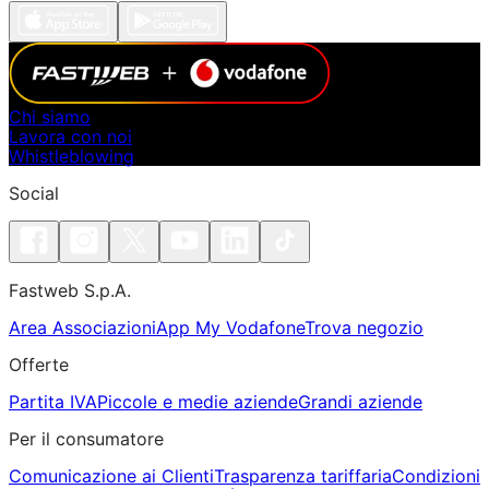
Chi siamo
Lavora con noi
Whistleblowing
Social
Fastweb S.p.A.
Area Associazioni
App My Vodafone
Trova negozio
Offerte
Partita IVA
Piccole e medie aziende
Grandi aziende
Per il consumatore
Comunicazione ai Clienti
Trasparenza tariffaria
Condizioni