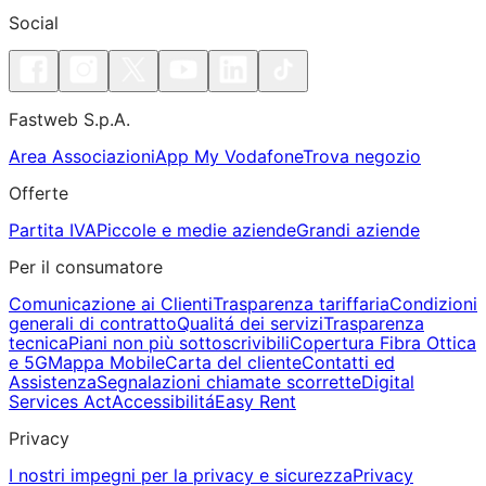
Social
Fastweb S.p.A.
Area Associazioni
App My Vodafone
Trova negozio
Offerte
Partita IVA
Piccole e medie aziende
Grandi aziende
Per il consumatore
Comunicazione ai Clienti
Trasparenza tariffaria
Condizioni
generali di contratto
Qualitá dei servizi
Trasparenza
tecnica
Piani non più sottoscrivibili
Copertura Fibra Ottica
e 5G
Mappa Mobile
Carta del cliente
Contatti ed
Assistenza
Segnalazioni chiamate scorrette
Digital
Services Act
Accessibilitá
Easy Rent
Privacy
I nostri impegni per la privacy e sicurezza
Privacy