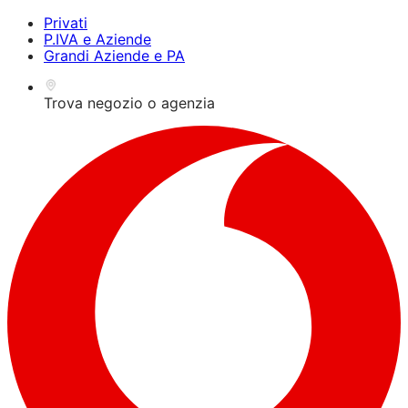
Premi Alt+1 per la
Guida all'accessibilità per
Privati
modalità lettore dello
lettori dello schermo,
P.IVA e Aziende
schermo, Alt+0 per
feedback e segnalazione
Grandi Aziende e PA
annullare
dei problemi | Nuova
finestra
Trova negozio o agenzia