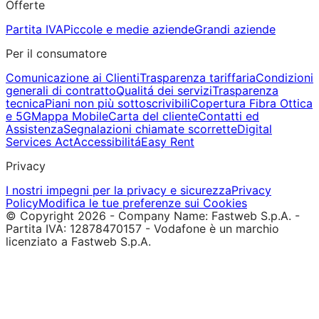
Offerte
Partita IVA
Piccole e medie aziende
Grandi aziende
Per il consumatore
Comunicazione ai Clienti
Trasparenza tariffaria
Condizioni
generali di contratto
Qualitá dei servizi
Trasparenza
tecnica
Piani non più sottoscrivibili
Copertura Fibra Ottica
e 5G
Mappa Mobile
Carta del cliente
Contatti ed
Assistenza
Segnalazioni chiamate scorrette
Digital
Services Act
Accessibilitá
Easy Rent
Privacy
I nostri impegni per la privacy e sicurezza
Privacy
Policy
Modifica le tue preferenze sui Cookies
© Copyright 2026 - Company Name: Fastweb S.p.A. -
Partita IVA: 12878470157 - Vodafone è un marchio
licenziato a Fastweb S.p.A.