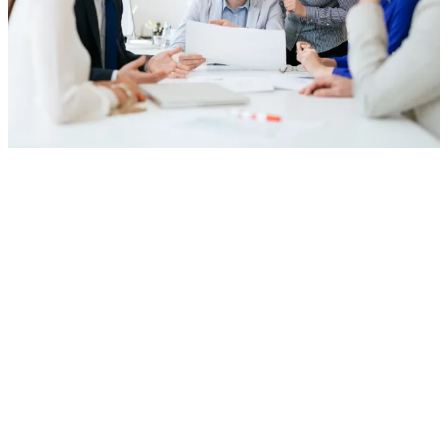
aziende e
al mercato.
ancora più potenti grazie alla
nostra Rete