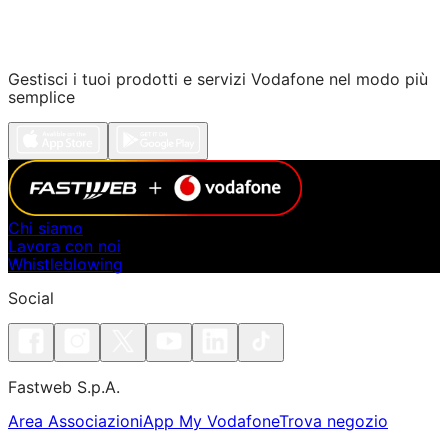
Contattaci per saperne di più
scopri di più
Gestisci i tuoi prodotti e servizi Vodafone nel modo più
semplice
Chi siamo
Lavora con noi
Whistleblowing
Social
Fastweb S.p.A.
Area Associazioni
App My Vodafone
Trova negozio