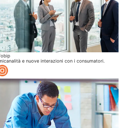
fobip
icanalità e nuove interazioni con i consumatori.