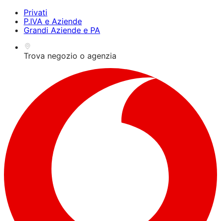
Premi Alt+1 per la
Guida all'accessibilità per
OPS!
Privati
modalità lettore dello
lettori dello schermo,
P.IVA e Aziende
schermo, Alt+0 per
feedback e segnalazione
Grandi Aziende e PA
annullare
dei problemi | Nuova
finestra
Trova negozio o agenzia