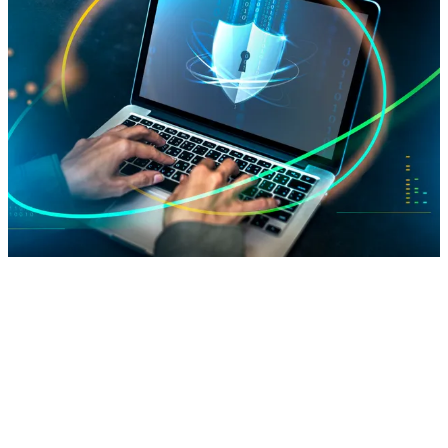
Per
ogni ufficio
, la
giusta offerta
. Trova quella che fa
per te.
Secure Drive
75 GB