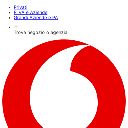
Premi Alt+1 per la
Guida all'accessibilità per
Privati
modalità lettore dello
lettori dello schermo,
P.IVA e Aziende
schermo, Alt+0 per
feedback e segnalazione
Grandi Aziende e PA
annullare
dei problemi | Nuova
finestra
Trova negozio o agenzia