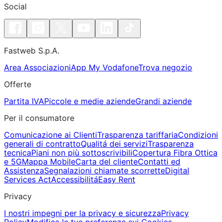
Social
Fastweb S.p.A.
Area Associazioni
App My Vodafone
Trova negozio
Offerte
Partita IVA
Piccole e medie aziende
Grandi aziende
Per il consumatore
Comunicazione ai Clienti
Trasparenza tariffaria
Condizioni
generali di contratto
Qualitá dei servizi
Trasparenza
tecnica
Piani non più sottoscrivibili
Copertura Fibra Ottica
e 5G
Mappa Mobile
Carta del cliente
Contatti ed
Assistenza
Segnalazioni chiamate scorrette
Digital
Services Act
Accessibilitá
Easy Rent
Privacy
I nostri impegni per la privacy e sicurezza
Privacy
Policy
Modifica le tue preferenze sui Cookies