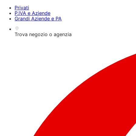
Premi Alt+1 per la
Guida all'accessibilità per
OPS!
Privati
modalità lettore dello
lettori dello schermo,
P.IVA e Aziende
schermo, Alt+0 per
feedback e segnalazione
Grandi Aziende e PA
annullare
dei problemi | Nuova
finestra
Trova negozio o agenzia