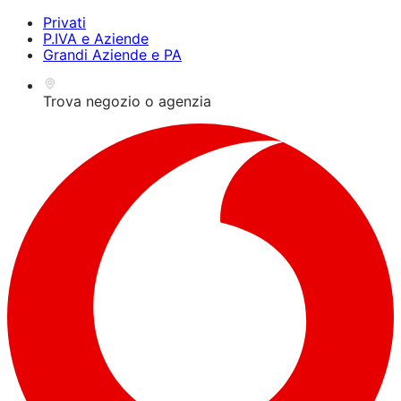
Premi Alt+1 per la
Guida all'accessibilità per
Privati
modalità lettore dello
lettori dello schermo,
P.IVA e Aziende
schermo, Alt+0 per
feedback e segnalazione
Grandi Aziende e PA
annullare
dei problemi | Nuova
finestra
Trova negozio o agenzia