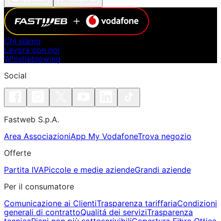
Chi siamo
Lavora con noi
Whistleblowing
Social
Fastweb S.p.A.
Area Associazioni
App My Vodafone
Trova negozio
Offerte
Partita IVA
Piccole e medie aziende
Grandi aziende
Per il consumatore
Comunicazione ai Clienti
Trasparenza tariffaria
Condizioni
generali di contratto
Qualitá dei servizi
Trasparenza